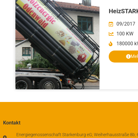
HeizSTAR
09/2017
100 KW
180000 
Meh
Kontakt
Energiegenossenschaft Starkenburg eG; Weiherhausstraße 8b;