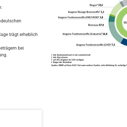
n:
esdeutschen
age trägt erheblich
eträgern bei
ung.