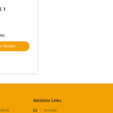
K 1
kWh
r Details
Nützliche Links
 64646
Kontakt