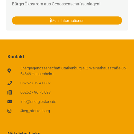
BürgerÖkostrom aus Genossenschaftsanlagen!
Mehr Informationen
Kontakt
Energiegenossenschaft Starkenburg eG; Weiherhausstraße 8b;
64646 Heppenheim
06252 / 12 41 382
06252 / 96 75 098
info@energiestark.de
@eg_starkenburg
Nützliche Links