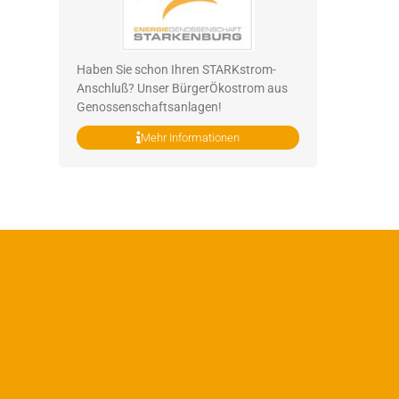
Haben Sie schon Ihren STARKstrom-
Anschluß? Unser BürgerÖkostrom aus
Genossenschaftsanlagen!
Mehr Informationen
Heizstr
Sie heizen mit einer Wär
Nachtspeicherheizung? Dann ist unse
Richtige für Sie
Heizstromtarif berec