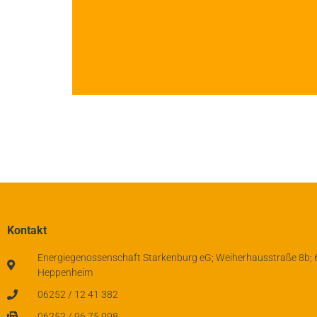
Bürg
Mit BürgerÖkostr
verbrauchten Kilowatt
für eine dezentrale 
Kontakt
Energiegenossenschaft Starkenburg eG; Weiherhausstraße 8b;
Heppenheim
z
06252 / 12 41 382
06252 / 96 75 098