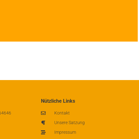
erÖkostrom
om unterstützen Sie mit jeder
stunde automatisch unseren Einsatz
und demokratische Energiewende in
Nützliche Links
Bürgerhand.
 64646
Kontakt
um Tarifrechner
Unsere Satzung
Impressum