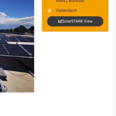
68642 Bürstadt
Hallendach
SolarSTARK View