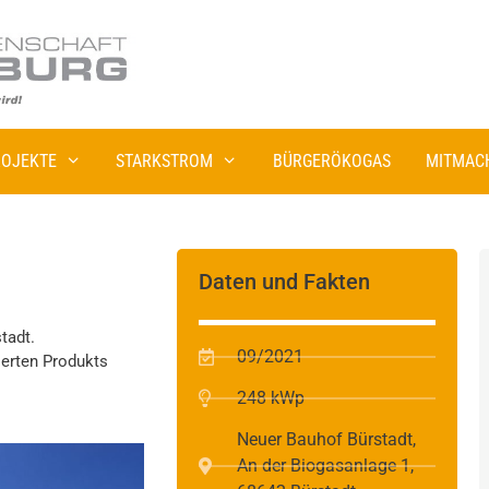
OJEKTE
STARKSTROM
BÜRGERÖKOGAS
MITMAC
Daten und Fakten
tadt.
09/2021
ierten Produkts
248 kWp
Neuer Bauhof Bürstadt,
An der Biogasanlage 1,