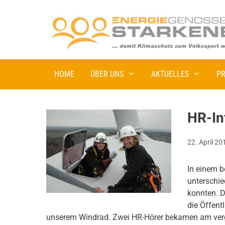
HOME
ÜBER UNS
AKTUELLES
PR
HR-In
22. April 20
In einem 
unterschie
konnten. D
die Öffent
unserem Windrad. Zwei HR-Hörer bekamen am ver