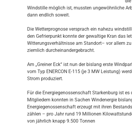
die
Windstille möglich ist, mussten ungewöhnliche Ar
dann endlich soweit.
Die Wetterprognose versprach ein nahezu windstil
den Gefrierpunkt konnte der gewaltige Kran das let
Witterungsverhältnisse am Standort– vor allem zu 
ziemlich durcheinandergebracht.
Am „Greiner Eck“ ist nun der bislang erste Windpa
vom Typ ENERCON E-115 (je 3 MW Leistung) werden 
Strom produziert.
Für die Energiegenossenschaft Starkenburg ist es 
Mitgliedern konnten in Sachen Windenergie bislang
Energiegenossenschaft erzeugt mit ihren Bestand
zählen – pro Jahr rund 19 Millionen Kilowattstund
von jährlich knapp 9.500 Tonnen