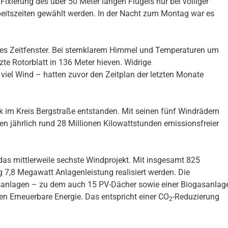
 Fixierung des über 50 Meter langen Flügels nur bei völliger
beitszeiten gewählt werden. In der Nacht zum Montag war es
les Zeitfenster. Bei sternklarem Himmel und Temperaturen um
zte Rotorblatt in 136 Meter hieven. Widrige
viel Wind – hatten zuvor den Zeitplan der letzten Monate
rk im Kreis Bergstraße entstanden. Mit seinen fünf Windrädern
jährlich rund 28 Millionen Kilowattstunden emissionsfreier
das mittlerweile sechste Windprojekt. Mit insgesamt 825
 7,8 Megawatt Anlagenleistung realisiert werden. Die
sanlagen – zu dem auch 15 PV-Dächer sowie einer Biogasanlag
en Erneuerbare Energie. Das entspricht einer CO
-Reduzierung
2