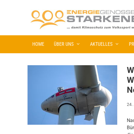
HOME
ÜBER UNS
AKTUELLES
PR
W
W
N
24.
Nac
Bür